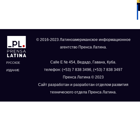
© 2016-2023 Латиноамериканское информационное
агентство Пренса Латина.
Calle E № 454, Ведадо, Гавана, Куба.
РУССКОЕ
телефон: (+53) 7 838 3496, (+53) 7 838 3497
ИЗДАНИЕ
Пренса Латина © 2023
Сайт разработан и разработан отделом развития
технического отдела Пренса Латина.