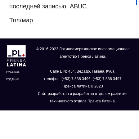
последней записью, ABUC.
Тпл/мар
© 2016-2023 Латиноамериканское информационное
агентство Пренса Латина.
Calle E № 454, Ведадо, Гавана, Куба.
РУССКОЕ
телефон: (+53) 7 838 3496, (+53) 7 838 3497
ИЗДАНИЕ
Пренса Латина © 2023
Сайт разработан и разработан отделом развития
технического отдела Пренса Латина.