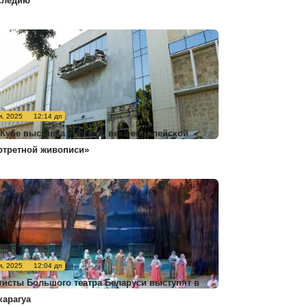
следию
я, 2025
12:14 дп
 Кубе выставка «Четыре века европейской
ртретной живописи»
я, 2025
12:04 дп
тисты Большого театра Беларуси выступят в
карагуа