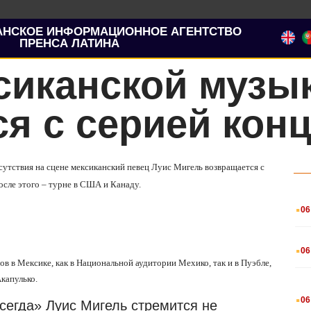
АНСКОЕ ИНФОРМАЦИОННОЕ АГЕНТСТВО
ПРЕНСА ЛАТИНА
сиканской музы
я с серией кон
тсутствия на сцене мексиканский певец Луис Мигель возвращается с
после этого – турне в США и Канаду.
.
06
.
06
ов в Мексике, как в Национальной аудитории Мехико, так и в Пуэбле,
капулько.
.
06
сегда» Луис Мигель стремится не