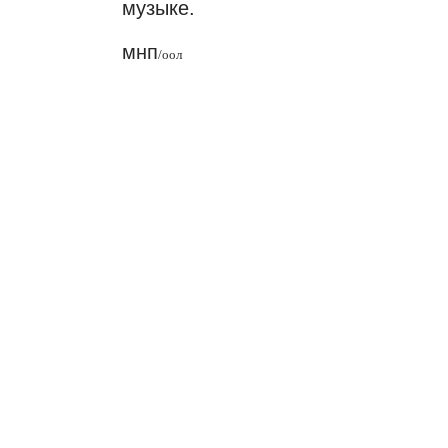
музыке.
мнп
/
оол