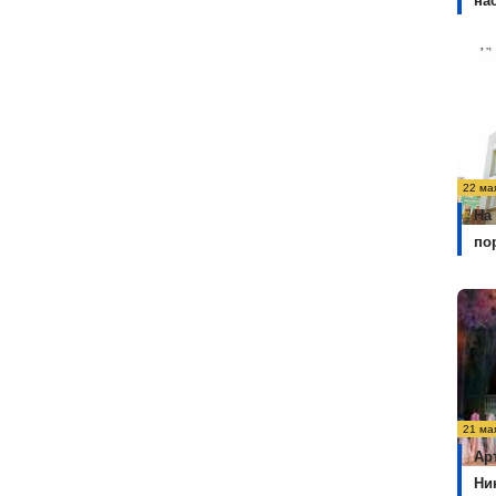
на
22 ма
На
по
21 ма
Ар
Ни