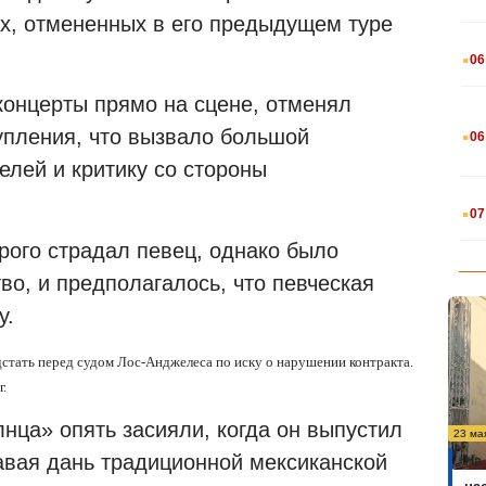
ах, отмененных в его предыдущем туре
.
06
онцерты прямо на сцене, отменял
.
упления, что вызвало большой
06
елей и критику со стороны
.
07
орого страдал певец, однако было
о, и предполагалось, что певческая
у.
стать перед судом Лос-Анджелеса по иску о нарушении контракта.
.
нца» опять засияли, когда он выпустил
23 ма
давая дань традиционной мексиканской
На