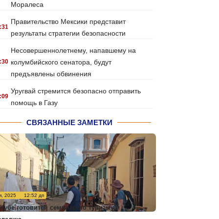
Моралеса
Правительство Мексики представит
:31
результаты стратегии безопасности
Несовершеннолетнему, напавшему на
:30
колумбийского сенатора, будут
предъявлены обвинения
Уругвай стремится безопасно отправить
:09
помощь в Газу
СВЯЗАННЫЕ ЗАМЕТКИ
я, 2025
12:52 дп
 Кубе готовится семинар по туризму и