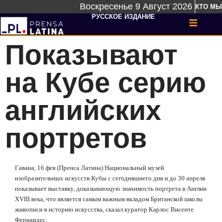
Воскресенье 9 Август 2026
КТО МЫ
РУССКОЕ ИЗДАНИЕ
Показывают
на Кубе серию
английских
портретов
Гавана, 16 фев (Пренса Латина) Национальный музей
изобразительных искусств Кубы с сегодняшнего дня и до 30 апреля
показывает выставку, доказывающую значимость портрета в Англии
XVIII
века,
что является самым важным вкладом Британской школы
живописи в историю искусства, сказал куратор Карлос Висенте
Фернандес.