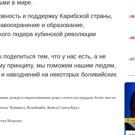
ьми в мире.
.
овность и поддержку Карибской страны,
06
дравоохранение и образование,
кого лидера кубинской революции
.
06
.
поделиться тем, что у нас есть, а не
07
тому принципу, мы поможем нашим людям,
и наводнений на некоторых боливийских
льные дожди и переполненные реки, отчего пострадало более шести
тоси, Чукикаса, Кочабамба, Бени и Санта-Крус.
етил Моралес.
26 се
Ро