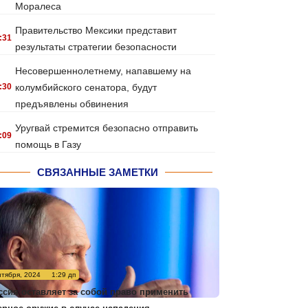
Моралеса
Правительство Мексики представит
:31
результаты стратегии безопасности
Несовершеннолетнему, напавшему на
:30
колумбийского сенатора, будут
предъявлены обвинения
Уругвай стремится безопасно отправить
:09
помощь в Газу
СВЯЗАННЫЕ ЗАМЕТКИ
нтября, 2024
1:29 дп
ссия оставляет за собой право применить