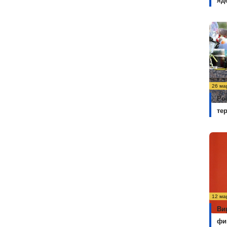
яд
26 ма
Ро
те
12 ма
Ви
фи