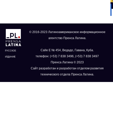
© 2016-2023 Латиноамериканское информационное
агентство Пренса Латина.
Calle E № 454, Ведадо, Гавана, Куба.
РУССКОЕ
телефон: (+53) 7 838 3496, (+53) 7 838 3497
ИЗДАНИЕ
Пренса Латина © 2023
Сайт разработан и разработан отделом развития
технического отдела Пренса Латина.