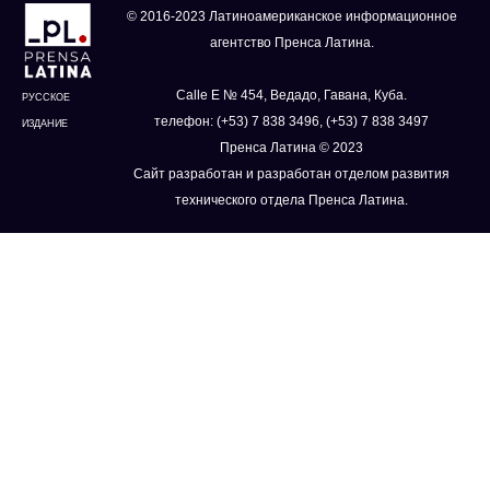
© 2016-2023 Латиноамериканское информационное
агентство Пренса Латина.
Calle E № 454, Ведадо, Гавана, Куба.
РУССКОЕ
телефон: (+53) 7 838 3496, (+53) 7 838 3497
ИЗДАНИЕ
Пренса Латина © 2023
Сайт разработан и разработан отделом развития
технического отдела Пренса Латина.