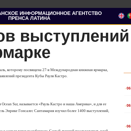
АНСКОЕ ИНФОРМАЦИОННОЕ АГЕНТСТВО
ПРЕНСА ЛАТИНА
ов выступлений
рмарке
еаль, которому посвящена 27-я Международная книжная ярмарка,
аявлений президента Кубы Рауля Кастро.
.
06
.
Ocean Sur, называется «Рауль Кастро и наша Америка», и для ее
06
ель Энрике Гонсалес Сантамария изучил более 1400 выступлений,
.
06
ас к самым верным кубинцам. Самый лучший последователь идей