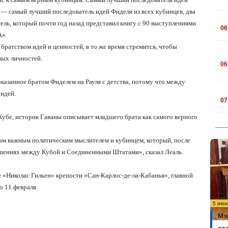
 — самый лучший последователь идей Фиделя из всех кубинцев, два
.
ель, который почти год назад представил книгу с 90 выступлениями
06
А»
братством идей и ценностей, в то же время стремится, чтобы
.
ных личностей.
06
оказанное братом Фиделем на Рауля с детства, потому что между
.
 идей.
07
Кубе, историк Гаваны описывает младшего брата как самого верного
мым важным политическим мыслителем и кубинцем, который, после
ношениях между Кубой и Соединенными Штатами», сказал Леаль.
 «Николас Гильен» крепости «Сан-Карлос-де-ла-Кабанья», главной
о 11 февраля.
5 июн
Мэ