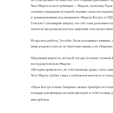
Хосе Марти из всех кубинцев — Фидель, поскольку Рауль
человека оправданы историей, недавно сказал исследоват
и размышлениями под названием «Фидель Кастро и СШ
Гонсалес Сантамария заверил, что оба тома дополняются 
читатели продолжали изучать заявления этих мужествен
Из пролога работы, Эусебио Леаль вспоминает влияние, 
ними родился союз не по братским связям, а по общению
Обдумывая верность, которой эти два человека служили 
последователя воли Фиделя.
«История привела его, по собственному праву, стать са
Хосе Марти, глубже узнал о глобальном контексте и от
«Рауль Кастро и наша Америка» можно приобрести в зале
площади для ярмарки, которая проходит в этой столице д
мнп/лрб/мсм