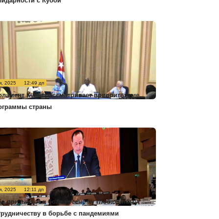
лидарности с Кубой
я, 2025
12:49 дп
рламент Кубы рассматривает приоритетные
ограммы страны
я, 2025
12:11 дп
ба призывает к более тесному глобальному
трудничеству в борьбе с пандемиями