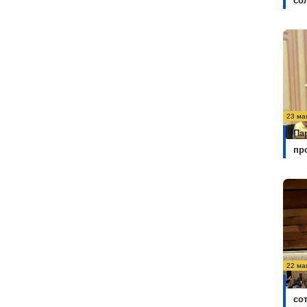
со
23 ма
Па
пр
22 ма
Ку
со