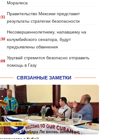
Моралеса
Правительство Мексики представит
:31
результаты стратегии безопасности
Несовершеннолетнему, напавшему на
:30
колумбийского сенатора, будут
предъявлены обвинения
Уругвай стремится безопасно отправить
:09
помощь в Газу
СВЯЗАННЫЕ ЗАМЕТКИ
я, 2025
6:30 дп
р Окленда Барбара Ли вновь заявила о