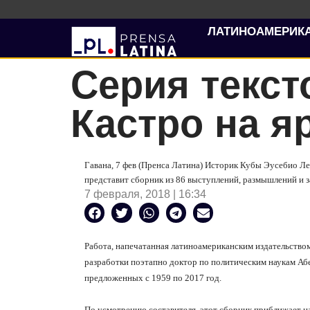
ЛАТИНОАМЕРИК
Серия текст
Кастро на я
Гавана, 7 фев (Пренса Латина) Историк Кубы Эусебио Л
представит сборник из 86 выступлений, размышлений и з
7 февраля, 2018 | 16:34
Работа, напечатанная латиноамериканским издательством 
разработки поэтапно доктор по политическим наукам Аб
предложенных с 1959 по 2017 год.
По усмотрению составителя, этот сборник приближает н