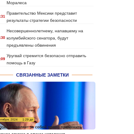
Моралеса
Правительство Мексики представит
:31
результаты стратегии безопасности
Несовершеннолетнему, напавшему на
:30
колумбийского сенатора, будут
предъявлены обвинения
Уругвай стремится безопасно отправить
:09
помощь в Газу
СВЯЗАННЫЕ ЗАМЕТКИ
нтября, 2024
1:29 дп
ссия оставляет за собой право применить