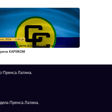
рта, 2024
1:43 дп
идания на Гаити в связи с результатами
тречи КАРИКОМ
о Пренса Латина.
тдела Пренса Латина.