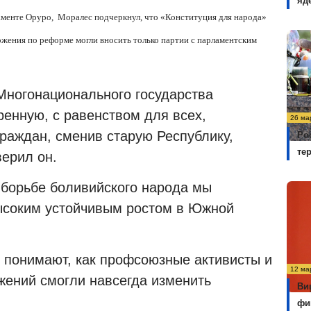
яд
таменте Оруро, Моралес подчеркнул, что «Конституция для народа»
ложения по реформе могли вносить только партии с парламентским
Многонационального государства
енную, с равенством для всех,
26 ма
раждан, сменив старую Республику,
Ро
те
верил он.
 борьбе боливийского народа мы
высоким устойчивым ростом в Южной
е понимают, как профсоюзные активисты и
12 ма
ений смогли навсегда изменить
Ви
фи