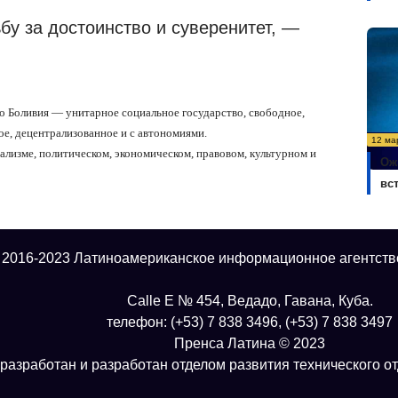
бу за достоинство и суверенитет, —
то Боливия — унитарное социальное государство, свободное,
ое, децентрализованное и с автономиями.
12 ма
ализме, политическом, экономическом, правовом, культурном и
Ож
вс
 2016-2023 Латиноамериканское информационное агентств
Calle E № 454, Ведадо, Гавана, Куба.
телефон: (+53) 7 838 3496, (+53) 7 838 3497
Пренса Латина © 2023
разработан и разработан отделом развития технического о