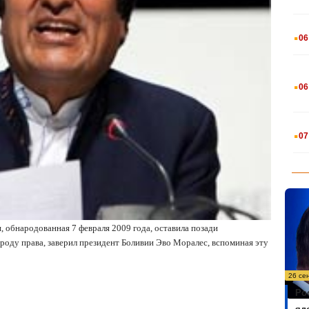
.
06
.
06
.
07
, обнародованная 7 февраля 2009 года, оставила позади
ароду права, заверил президент Боливии Эво Моралес, вспоминая эту
26 се
Ро