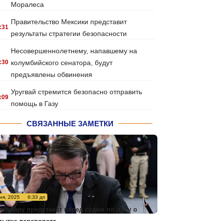
Моралеса
Правительство Мексики представит
:31
результаты стратегии безопасности
Несовершеннолетнему, напавшему на
:30
колумбийского сенатора, будут
предъявлены обвинения
Уругвай стремится безопасно отправить
:09
помощь в Газу
СВЯЗАННЫЕ ЗАМЕТКИ
ня, 2025
6:33 дп
лсонару предстанет перед судом по делу о