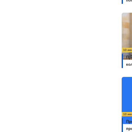
по
10 ию
Пр
ко
10 ию
Пр
пр