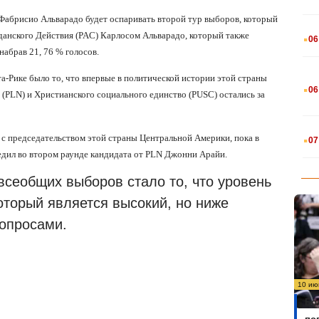
 Фабрисио Альварадо будет оспаривать второй тур выборов, который
.
данского Действия (PAC) Карлосом Альварадо, который также
06
набрав 21, 76 % голосов.
.
Рике было то, что впервые в политической истории этой страны
06
(PLN) и Христианского социального единство (PUSC) остались за
.
ь с председательством этой страны Центральной Америки, пока в
07
едил во втором раунде кандидата от PLN Джонни Арайи.
сеобщих выборов стало то, что уровень
оторый является высокий, но ниже
опросами.
10 ию
Бо