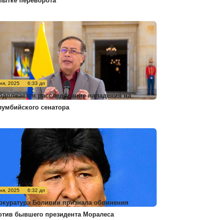
пытке переворота
ня, 2025
6:33 дп
одолжается расследование нападения на
лумбийского сенатора
ня, 2025
6:32 дп
окуратура Боливии признала обвинения
отив бывшего президента Моралеса