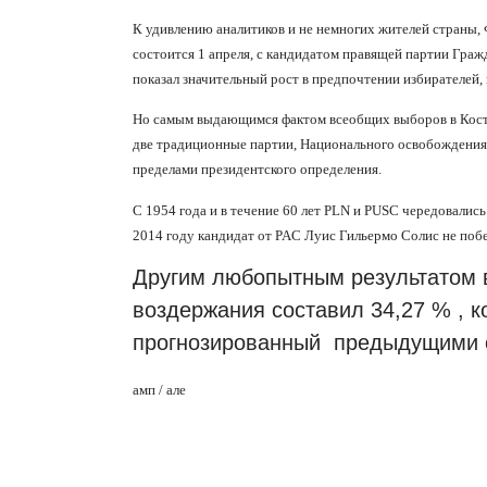
К удивлению аналитиков и не немногих жителей страны,
состоится 1 апреля, с кандидатом правящей партии Граж
показал значительный рост в предпочтении избирателей, 
Но самым выдающимся фактом всеобщих выборов в Коста-
две традиционные партии, Национального освобождения 
пределами президентского определения.
С 1954 года и в течение 60 лет PLN и PUSC чередовалис
2014 году кандидат от PAC Луис Гильермо Солис не поб
Другим любопытным результатом в
воздержания составил 34,27 % , к
прогнозированный
предыдущими 
амп / але