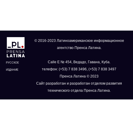
© 2016-2023 Латиноамериканское информационное
агентство Пренса Латина.
Calle E № 454, Ведадо, Гавана, Куба.
РУССКОЕ
телефон: (+53) 7 838 3496, (+53) 7 838 3497
ИЗДАНИЕ
Пренса Латина © 2023
Сайт разработан и разработан отделом развития
технического отдела Пренса Латина.