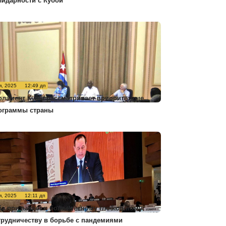
лидарности с Кубой
я, 2025
12:49 дп
рламент Кубы рассматривает приоритетные
ограммы страны
я, 2025
12:11 дп
ба призывает к более тесному глобальному
трудничеству в борьбе с пандемиями