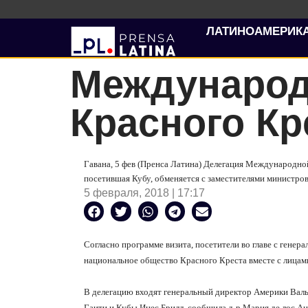
ЛАТИНОАМЕРИК
Международ
Красного Кр
Гавана, 5 фев (Пренса Латина) Делегация Международно
посетившая Кубу, обменяется с заместителями министро
5 февраля, 2018 | 17:17
Согласно программе визита, посетители во главе с гене
национальное общество Красного Креста вместе с лицам
В делегацию входят генеральный директор Америки Валь
Гаити и Кубы Инес Брилл, сообщила д-р Мария де лос А