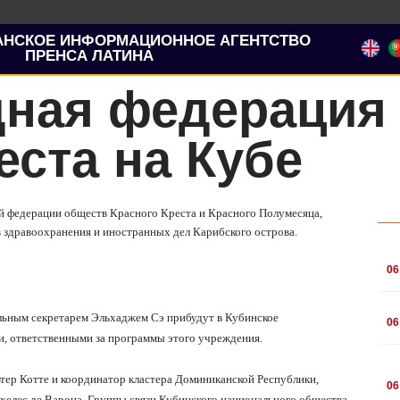
АНСКОЕ ИНФОРМАЦИОННОЕ АГЕНТСТВО
ПРЕНСА ЛАТИНА
ная федерация
еста на Кубе
й федерации обществ Красного Креста и Красного Полумесяца,
в здравоохранения и иностранных дел Карибского острова.
.
06
.
ральным секретарем Эльхаджем Сэ прибудут в Кубинское
06
и, ответственными за программы этого учреждения.
.
тер Котте и координатор кластера Доминиканской Республики,
06
нхелес де Варона, Группы связи Кубинского национального общества