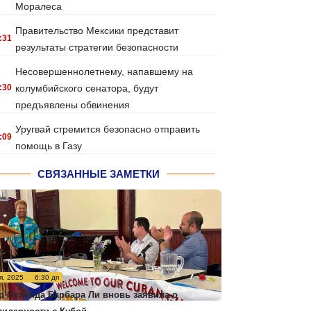
Моралеса
Правительство Мексики представит
:31
результаты стратегии безопасности
Несовершеннолетнему, напавшему на
:30
колумбийского сенатора, будут
предъявлены обвинения
Уругвай стремится безопасно отправить
:09
помощь в Газу
СВЯЗАННЫЕ ЗАМЕТКИ
я, 2025
6:30 дп
р Окленда Барбара Ли вновь заявила о