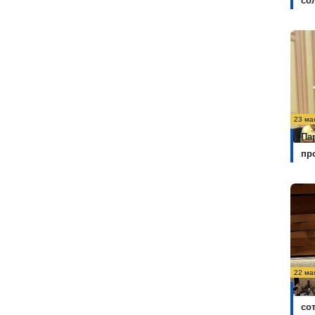
со
23 ма
Па
пр
22 ма
Ку
со