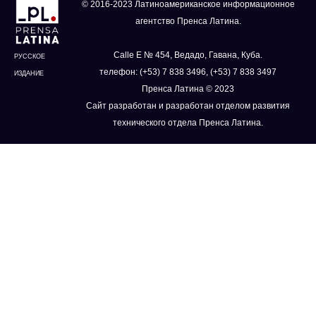
© 2016-2023 Латиноамериканское информационное
агентство Пренса Латина.
Calle E № 454, Ведадо, Гавана, Куба.
РУССКОЕ
телефон: (+53) 7 838 3496, (+53) 7 838 3497
ИЗДАНИЕ
Пренса Латина © 2023
Сайт разработан и разработан отделом развития
технического отдела Пренса Латина.