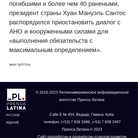
погибшими и более чем 40 ранеными,
президент страны Хуан Мануэль Сантос
распорядился приостановить диалог с
АНО и вооруженными силами для
«выполнения обязательств с
максимальным определением».
мнп
/
лрб
/
тпа
© 2016-2023 Латиноамериканское информационное
агентство Пренса Латина.
Calle E № 454, Ведадо, Гавана, Куба.
РУССКОЕ
телефон: (+53) 7 838 3496, (+53) 7 838 3497
ИЗДАНИЕ
Пренса Латина © 2023
Сайт разработан и разработан отделом развития