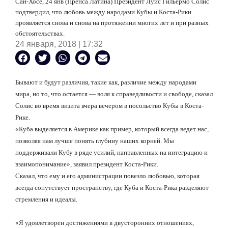
Сан-Хосе, 24 янв (Пренса Латина) Президент Луис Гильермо Солис
подтвердил, что любовь между народами Кубы и Коста-Рики
проявляется снова и снова на протяжении многих лет и при разных
обстоятельствах.
24 января, 2018 | 17:32
Бывают и будут различия, такие как, различие между народами
мира, но то, что остается — воля к справедливости и свободе, сказал
Солис во время визита вчера вечером в посольство Кубы в Коста-
Рике.
«Куба выделяется в Америке как пример, который всегда ведет нас,
позволяя нам лучше понять глубину наших корней.
Мы
поддерживали Кубу в ряде усилий, направленных на интеграцию и
взаимопонимание», заявил президент Коста-Рики.
Сказал, что ему и его администрации повезло любовью, которая
всегда сопутствует пространству, где Куба и Коста-Рика разделяют
стремления и идеалы.
«Я удовлетворен достижениями в двусторонних отношениях,