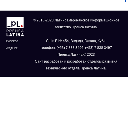
© 2016-2023 Латиноамериканское информационное
агентство Пренса Латина.
Calle E № 454, Ведадо, Гавана, Куба.
РУССКОЕ
телефон: (+53) 7 838 3496, (+53) 7 838 3497
ИЗДАНИЕ
Пренса Латина © 2023
Сайт разработан и разработан отделом развития
технического отдела Пренса Латина.