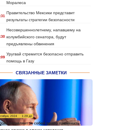
Моралеса
Правительство Мексики представит
:31
результаты стратегии безопасности
Несовершеннолетнему, напавшему на
:30
колумбийского сенатора, будут
предъявлены обвинения
Уругвай стремится безопасно отправить
:09
помощь в Газу
СВЯЗАННЫЕ ЗАМЕТКИ
нтября, 2024
1:29 дп
ссия оставляет за собой право применить