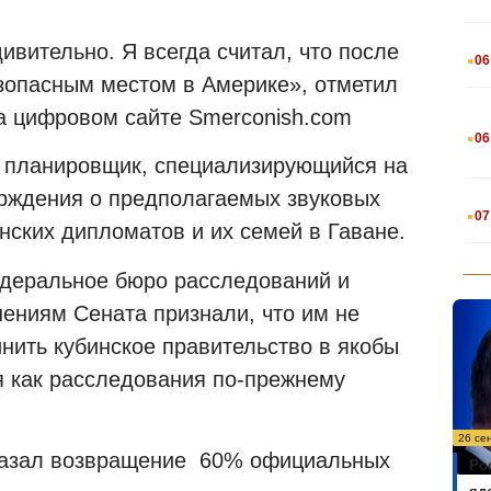
.
вительно. Я всегда считал, что после
06
зопасным местом в Америке», отметил
а цифровом сайте Smerconish.com
.
06
й планировщик, специализирующийся на
рждения о предполагаемых звуковых
.
07
нских дипломатов и их семей в Гаване.
едеральное бюро расследований и
ениям Сената признали, что им не
инить кубинское правительство в якобы
я как расследования по-прежнему
26 се
казал возвращение 60% официальных
Ро