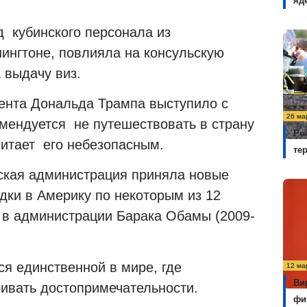
яд
д кубинского персонала из
ингтоне, повлияла на консульскую
 выдачу виз.
дента Дональда Трампа выступило с
26 ма
мендуется не путешествовать в страну
Ро
читает его небезопасным.
те
нская администрация приняла новые
дки в Америку по некоторым из 12
х в администрации Барака Обамы (2009-
ся единственной в мире, где
12 ма
Ви
ивать достопримечательности.
фи