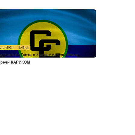
рта, 2024
1:43 дп
идания на Гаити в связи с результатами
тречи КАРИКОМ