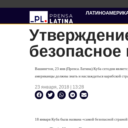
ЛАТИНОАМЕРИК
Утверждение
безопасное 
Вашингтон, 23 янв (Пренса Латина) Куба сегодня являет
американцы должны знать и наслаждаться карибской стра
23 января, 2018 | 13:28
18 января Куба была названа «самой безопасной страно