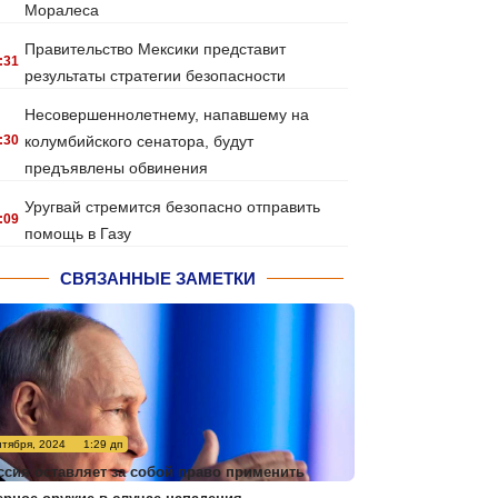
Моралеса
Правительство Мексики представит
:31
результаты стратегии безопасности
Несовершеннолетнему, напавшему на
:30
колумбийского сенатора, будут
предъявлены обвинения
Уругвай стремится безопасно отправить
:09
помощь в Газу
СВЯЗАННЫЕ ЗАМЕТКИ
нтября, 2024
1:29 дп
ссия оставляет за собой право применить