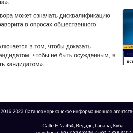
на».
овора может означать дисквалификацию
фаворита в опросах общественного
ключается в том, чтобы доказать
12 ма
Ож
кандидатом, чтобы не быть осужденным, я
вс
ть кандидатом».
 2016-2023 Латиноамериканское информационное агентств
Calle E № 454, Ведадо, Гавана, Куба.
телефон: (+53) 7 838 3496, (+53) 7 838 3497