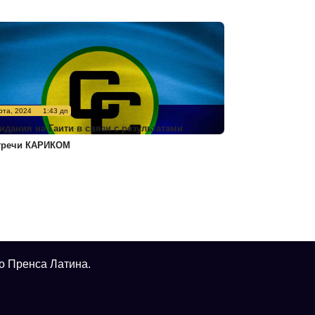
рта, 2024
1:43 дп
идания на Гаити в связи с результатами
тречи КАРИКОМ
о Пренса Латина.