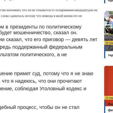
яд
ства напомнил, что он не откажется от оспаривания кандидатуры на
слова сдаваться, потому что никогда в моей жизни его не
ом в президенты по политическому
будет мошенничество, сказал он.
и сказал, что его приговор — девять лет
26 ма
ередь поддержанный федеральным
Ро
льтатом политического, а не
те
шение примет суд, потому что я не знаю
 что я надеюсь, что они прочитают
ение, соблюдая Уголовный кодекс и
12 ма
Ви
дебный процесс, чтобы он не стал
фи