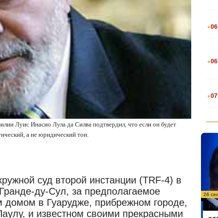
.
06
.
06
.
07
илии Луис Инасио Лула да Силва подтвердил, что если он будет
тический, а не юридический тон.
ружной суд второй инстанции (TRF-4) в
-Гранде-ду-Сул, за предполагаемое
26 се
 домом в Гуарудже, прибрежном городе,
Ро
Паулу, и известном своими прекрасными