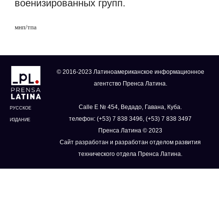
военизированных групп.
мнп/тпа
© 2016-2023 Латиноамериканское информационное
агентство Пренса Латина.
Calle E № 454, Ведадо, Гавана, Куба.
РУССКОЕ
телефон: (+53) 7 838 3496, (+53) 7 838 3497
ИЗДАНИЕ
Пренса Латина © 2023
Сайт разработан и разработан отделом развития
технического отдела Пренса Латина.