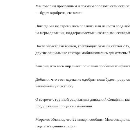
Мы говорим прозрачным и прямым образом: если есть зам
— будет одобрена, сказал он.
Никогда мы не стремились повлиять или нанести вред лю
на меры давления, поддерживаемые некоторыми секторам
После забастовки врачей, требующих отмены статьи 20
другие социальные сектора мобилизовались для отмены У
Заверил, что весь мир знает: основная проблема конфлик
Добавил, что этот кодекс не одобрят, пока будет продол
национальную встречу.
О встрече с группой социальных движений
Conalcam
,
гла
продолжении процесса изменений.
Моралес объявил, что 22 января сообщит Многонационал
году его администрации.