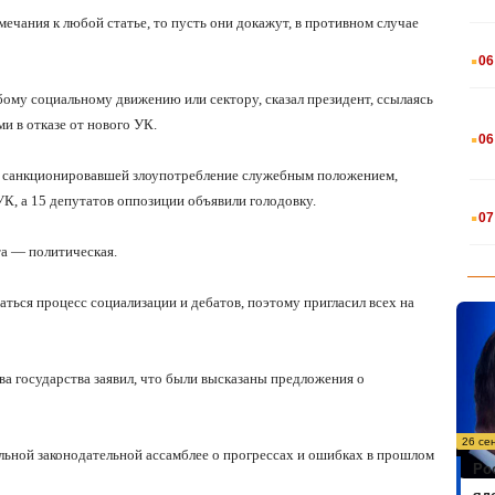
ечания к любой статье, то пусть они докажут, в противном случае
.
06
бому социальному движению или сектору, сказал президент, ссылаясь
.
и в отказе от нового УК.
06
5, санкционировавшей злоупотребление служебным положением,
.
К, а 15 депутатов оппозиции объявили голодовку.
07
та — политическая.
жаться процесс социализации и дебатов, поэтому пригласил всех на
ва государства заявил, что были высказаны предложения о
26 се
ьной законодательной ассамблее о прогрессах и ошибках в прошлом
Ро