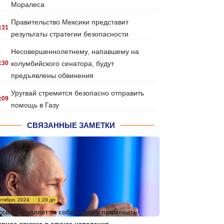
Моралеса
Правительство Мексики представит
:31
результаты стратегии безопасности
Несовершеннолетнему, напавшему на
:30
колумбийского сенатора, будут
предъявлены обвинения
Уругвай стремится безопасно отправить
:09
помощь в Газу
СВЯЗАННЫЕ ЗАМЕТКИ
нтября, 2024
1:29 дп
ссия оставляет за собой право применить