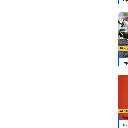
яд
26 ма
Ро
те
12 ма
Ви
фи