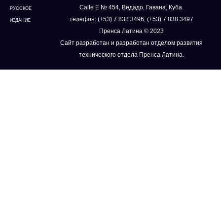
Calle E № 454, Ведадо, Гавана, Куба.
РУССКОЕ
телефон: (+53) 7 838 3496, (+53) 7 838 3497
ИЗДАНИЕ
Пренса Латина © 2023
Сайт разработан и разработан отделом развития
технического отдела Пренса Латина.