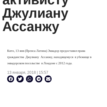
Джулиану
Ассанжу
Кито, 13 янв (Пренса Латина) Эквадор предоставил права
гражданства Джулиану Ассанжу, находящемуся в убежище в
эквадорском посольстве в Лондоне с 2012 года.
13 января, 2018 | 15:57