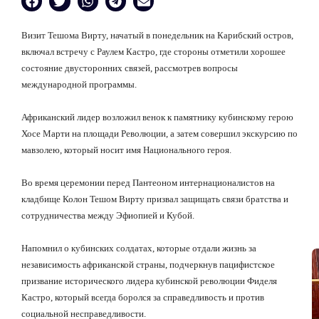
Визит Тешома Вирту, начатый в понедельник на Карибский остров,
включал встречу с Раулем Кастро, где стороны отметили хорошее
состояние двусторонних связей, рассмотрев вопросы
международной программы.
Африканский лидер возложил венок к памятнику кубинскому герою
Хосе Марти на площади Революции, а затем совершил экскурсию по
мавзолею, который носит имя Национального героя.
Во время церемонии перед Пантеоном интернационалистов на
кладбище Колон
Тешом Вирту призвал защищать связи братства и
сотрудничества между Эфиопией и Кубой.
Напомнил о кубинских солдатах, которые отдали жизнь за
независимость африканской страны, подчеркнув пацифистское
призвание исторического лидера кубинской революции Фиделя
Кастро, который всегда боролся за справедливость и против
социальной несправедливости.