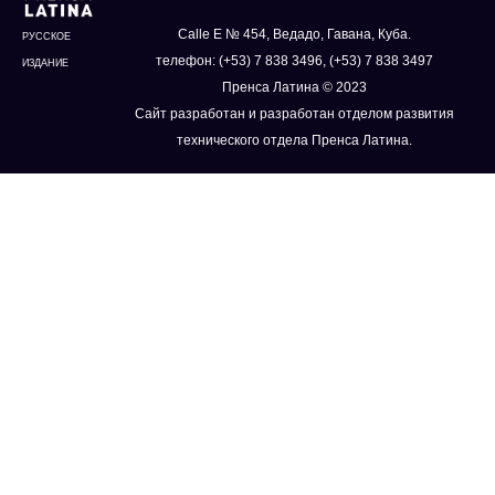
Calle E № 454, Ведадо, Гавана, Куба.
РУССКОЕ
телефон: (+53) 7 838 3496, (+53) 7 838 3497
ИЗДАНИЕ
Пренса Латина © 2023
Сайт разработан и разработан отделом развития
технического отдела Пренса Латина.