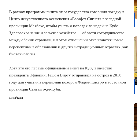
В рамках программы визита глава государства совершил поездку в
Центр искусственного осеменения «Росафет Сигнет» в западной
провинции Маябеке, чтобы узнать о породах лошадей на Кубе.
Здравоохранение и сельское хозяйство — области сотрудничества
между обеими странами, и в этом отношении открываются
новые
перспективы
в образовании и других нетрадиционных отраслях, как
биотехнология.
Хотя это его первый официальный визит на Кубу в качестве
президента Эфиопии, Тешом Вирту отправился на остров в 2016
году для участия в церемонии похорон Фиделя Кастро в восточной
провинции Сантьяго-де-Куба.
мнп
/
клп