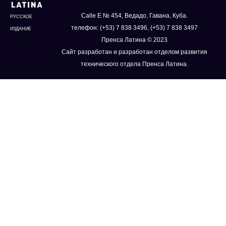
Calle E № 454, Ведадо, Гавана, Куба.
РУССКОЕ
телефон: (+53) 7 838 3496, (+53) 7 838 3497
ИЗДАНИЕ
Пренса Латина © 2023
Сайт разработан и разработан отделом развития
технического отдела Пренса Латина.