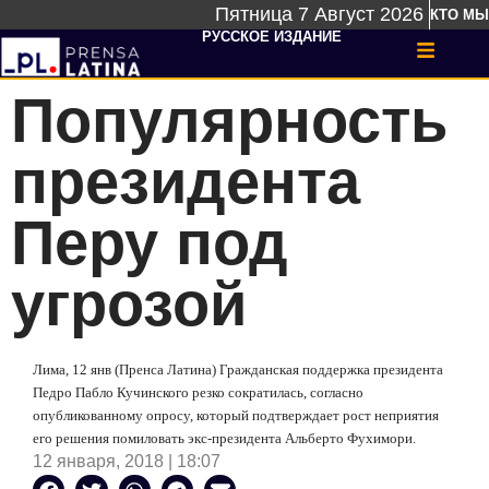
Пятница 7 Август 2026
КТО МЫ
РУССКОЕ ИЗДАНИЕ
Популярность
президента
Перу под
угрозой
Лима, 12 янв (Пренса Латина) Гражданская поддержка президента
Педро Пабло Кучинского резко сократилась, согласно
опубликованному опросу, который подтверждает рост неприятия
его решения помиловать экс-президента Альберто Фухимори.
12 января, 2018 | 18:07