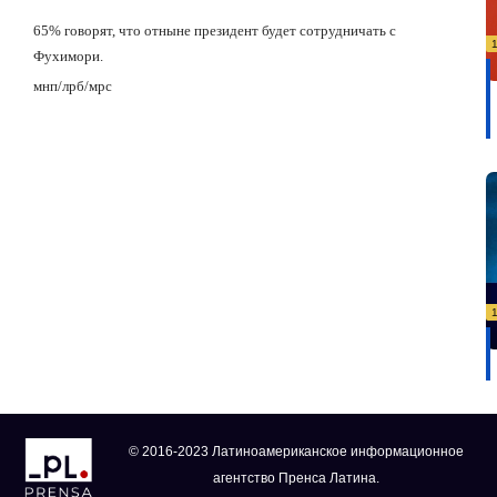
65% говорят, что отныне президент будет сотрудничать с
Фухимори.
мнп
/
лрб
/
мрс
© 2016-2023 Латиноамериканское информационное
агентство Пренса Латина.