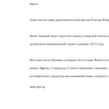
марта.
Заместитель главы дипломатической миссии Роксана Кабр
Фили, бывший пилот вертолета корпуса морской пехоты и
центрально-американской стране в декабре 2015 года.
Местная газета Панамы сообщила об отставке Фили в че
назвал Африку, Сальвадор и Гаити «грязными странами», 
ксенофобского характера высказываний главы северного 
мнп/лрб/лр