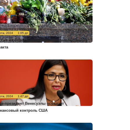
рта, 2024
1:05 дп
ссия не будет комментировать расследование
ракта
рта, 2024
1:47 дп
це-президент Венесуэлы осуждает
нансовый контроль США