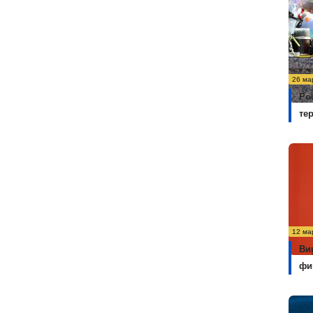
26 ма
Ро
те
12 ма
Ви
фи