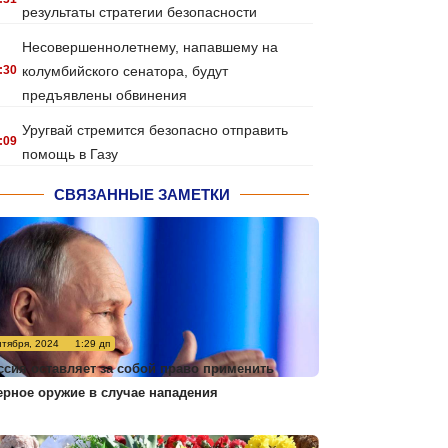
результаты стратегии безопасности
Несовершеннолетнему, напавшему на
:30
колумбийского сенатора, будут
предъявлены обвинения
Уругвай стремится безопасно отправить
:09
помощь в Газу
СВЯЗАННЫЕ ЗАМЕТКИ
нтября, 2024
1:29 дп
ссия оставляет за собой право применить
ерное оружие в случае нападения