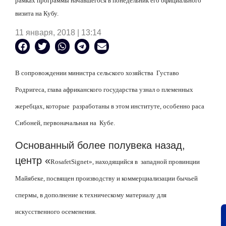
рамках программы начавшегося в понедельник его официального
визита на Кубу.
11 января, 2018 | 13:14
В сопровождении министра сельского хозяйства Густаво
Родригеса, глава африканского государства узнал о племенных
жеребцах, которые разработаны в этом институте, особенно раса
Сибоней, первоначальная на Кубе.
Основанный более полувека назад,
центр «
Rosafet
Signet
», находящийся в западной провинции
Майябеке, посвящен производству и коммерциализации бычьей
спермы, в дополнение к техническому материалу для
искусственного осеменения.