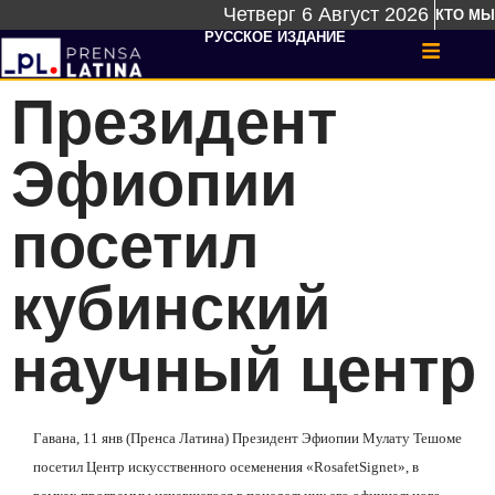
Четверг 6 Август 2026
КТО МЫ
РУССКОЕ ИЗДАНИЕ
Президент
Эфиопии
посетил
кубинский
научный центр
Гавана, 11 янв (Пренса Латина) Президент Эфиопии Мулату Тешоме
посетил Центр искусственного осеменения «
Rosafet
Signet
», в