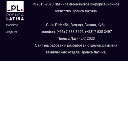
© 2016-2023 Латиноамериканское информационное
агентство Пренса Латина.
Calle E № 454, Ведадо, Гавана, Куба.
РУССКОЕ
телефон: (+53) 7 838 3496, (+53) 7 838 3497
ИЗДАНИЕ
Пренса Латина © 2023
Сайт разработан и разработан отделом развития
технического отдела Пренса Латина.