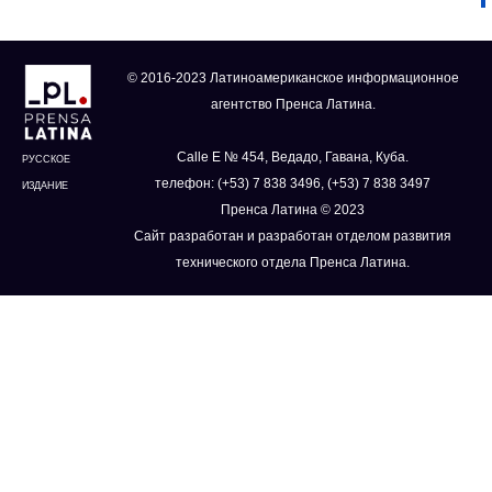
© 2016-2023 Латиноамериканское информационное
агентство Пренса Латина.
Calle E № 454, Ведадо, Гавана, Куба.
РУССКОЕ
телефон: (+53) 7 838 3496, (+53) 7 838 3497
ИЗДАНИЕ
Пренса Латина © 2023
Сайт разработан и разработан отделом развития
технического отдела Пренса Латина.