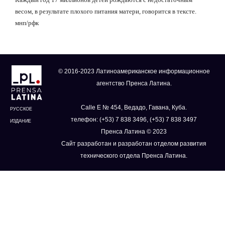
весом, в результате плохого питания матери, говорится в тексте.
мнп/рфк
© 2016-2023 Латиноамериканское информационное
агентство Пренса Латина.
Calle E № 454, Ведадо, Гавана, Куба.
РУССКОЕ
телефон: (+53) 7 838 3496, (+53) 7 838 3497
ИЗДАНИЕ
Пренса Латина © 2023
Сайт разработан и разработан отделом развития
технического отдела Пренса Латина.