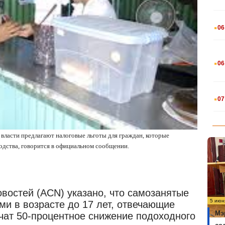
.
06
.
06
.
07
 власти предлагают налоговые льготы для граждан, которые
одства, говорится в официальном сообщении.
овостей (ACN) указано, что самозанятые
5 июн
ми в возрасте до 17 лет, отвечающие
Мэ
ат 50-процентное снижение подоходного