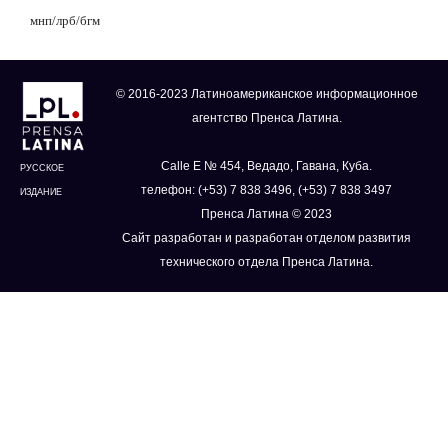
мнп/лрб/бгм
© 2016-2023 Латиноамериканское информационное
агентство Пренса Латина.
Calle E № 454, Ведадо, Гавана, Куба.
РУССКОЕ
телефон: (+53) 7 838 3496, (+53) 7 838 3497
ИЗДАНИЕ
Пренса Латина © 2023
Сайт разработан и разработан отделом развития
технического отдела Пренса Латина.