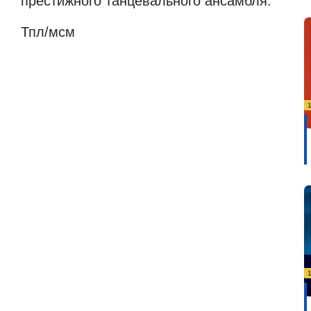
престижного танцевального ансамбля.
Тпл/мсм