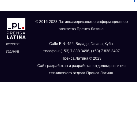
© 2016-2023 Латиноамериканское информационное
агентство Пренса Латина.
Calle E № 454, Ведадо, Гавана, Куба.
РУССКОЕ
телефон: (+53) 7 838 3496, (+53) 7 838 3497
ИЗДАНИЕ
Пренса Латина © 2023
Сайт разработан и разработан отделом развития
технического отдела Пренса Латина.