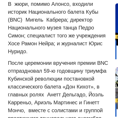
В жюри, помимо Алонсо, входили
историк Национального балета Кубы
(BNC) Мигель Кабрера; директор
Национального музея танца Педро
Симон; специалист того же учреждения
Хосе Рамон Нейра; и журналист Юрис
Нуридо.
После церемонии вручения премии BNC
отпраздновал 59-ю годовщину триумфа
Кубинской революции постановкой
классического балета «Дон Кихот», в
главных ролях Анетт Дельгадо, Йоэль
Карреньо, Ариэль Мартинес и Гинетт
Мончо, вместе с солистами и группой