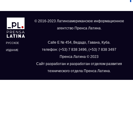
© 2016-2023 Латиноамериканское информационное
агентство Пренса Латина.
Calle E № 454, Ведадо, Гавана, Куба.
РУССКОЕ
телефон: (+53) 7 838 3496, (+53) 7 838 3497
ИЗДАНИЕ
Пренса Латина © 2023
Сайт разработан и разработан отделом развития
технического отдела Пренса Латина.