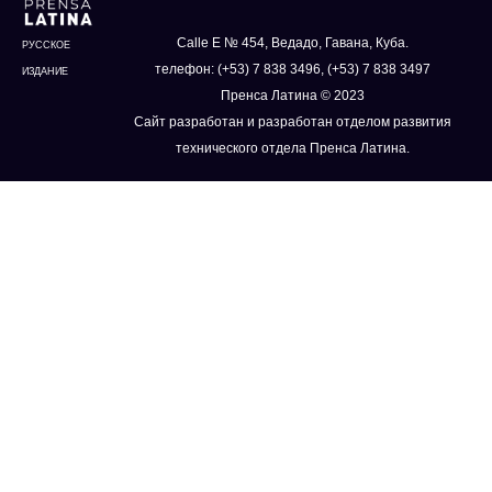
Calle E № 454, Ведадо, Гавана, Куба.
РУССКОЕ
телефон: (+53) 7 838 3496, (+53) 7 838 3497
ИЗДАНИЕ
Пренса Латина © 2023
Сайт разработан и разработан отделом развития
технического отдела Пренса Латина.