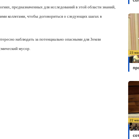
со
логиях, предназначенных для исследований в этой области знаний,
скими коллегами, чтобы договориться о следующих шагах в
нтересно наблюдать за потенциально опасными для Земли
смический мусор.
23 ма
Па
пр
22 ма
Ку
со