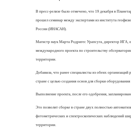
В пресс-релизе было отмечено, что 19 декабря в Планета
прошел семинар между экспертами из института геофиз
России (ИНАСАН).
Магистр наук Марта Родригес Урапсуга, директор ИГА, о
международного проекта по строительству обсерватории 
территории.
Добавила, что ранее специалисты из обеих организаций 
стране с целью создания основ для сборки оборудования
Выполнение проекта, после его одобрения, запланирован
Это позволит сборке в стране двух полностью автомати
фотометрических и спектроскопических наблюдений шир
территории.