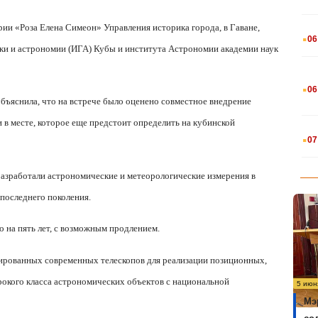
.
рии «Роза Елена Симеон» Управления историка города, в Гаване,
06
ики и астрономии (ИГА) Кубы и института Астрономии академии
наук
.
06
бъяснила, что на встрече было оценено совместное внедрение
в месте, которое еще предстоит определить на кубинской
.
07
разработали астрономические и метеорологические измерения в
 последнего поколения.
о на пять лет, с возможным продлением.
зированных современных телескопов для реализации позиционных,
окого класса астрономических объектов с национальной
5 июн
Мэ