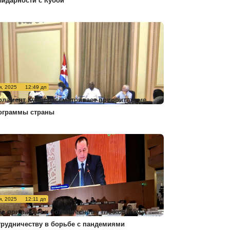
лидарности с Кубой
я, 2025
12:49 дп
рламент Кубы рассматривает приоритетные
ограммы страны
я, 2025
12:11 дп
ба призывает к более тесному глобальному
трудничеству в борьбе с пандемиями