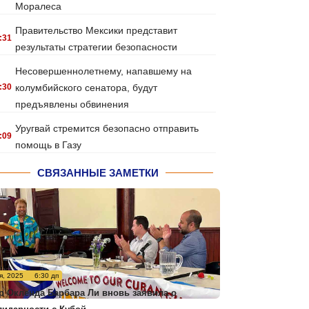
Моралеса
Правительство Мексики представит
:31
результаты стратегии безопасности
Несовершеннолетнему, напавшему на
:30
колумбийского сенатора, будут
предъявлены обвинения
Уругвай стремится безопасно отправить
:09
помощь в Газу
СВЯЗАННЫЕ ЗАМЕТКИ
я, 2025
6:30 дп
р Окленда Барбара Ли вновь заявила о