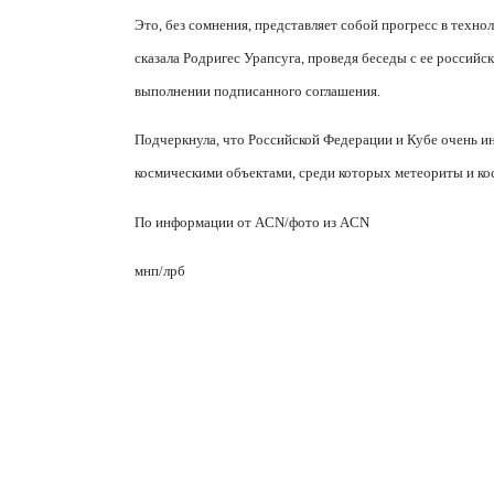
Это, без сомнения, представляет собой прогресс в техно
сказала Родригес Урапсуга, проведя беседы с ее россий
выполнении подписанного соглашения.
Подчеркнула, что Российской Федерации и Кубе очень и
космическими объектами, среди которых метеориты и ко
По информации от ACN/фото из
ACN
мнп/лрб