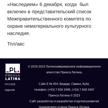
«Наследием» 6 декабря, когда
был
включен в представительский список
Межправительственного комитета по
охране нематериального культурного
наследия.
Тпл/авс
© 2016-2023 Латиноамериканское информационное
агентство Пренса Латина.
Calle E № 454, Ведадо, Гавана, Куба.
РУССКОЕ
телефон: (+53) 7 838 3496, (+53) 7 838 3497
ИЗДАНИЕ
Пренса Латина © 2023
Сайт разработан и разработан отделом развития
технического отдела Пренса Латина.