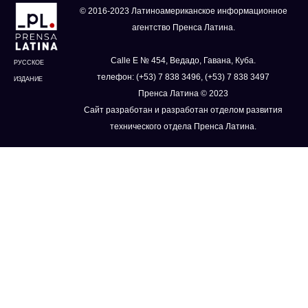
© 2016-2023 Латиноамериканское информационное
агентство Пренса Латина.
Calle E № 454, Ведадо, Гавана, Куба.
РУССКОЕ
телефон: (+53) 7 838 3496, (+53) 7 838 3497
ИЗДАНИЕ
Пренса Латина © 2023
Сайт разработан и разработан отделом развития
технического отдела Пренса Латина.