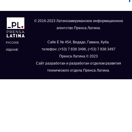
© 2016-2023 Латиноамериканское информационное
агентство Пренса Латина.
Calle E № 454, Ведадо, Гавана, Куба.
РУССКОЕ
телефон: (+53) 7 838 3496, (+53) 7 838 3497
ИЗДАНИЕ
Пренса Латина © 2023
Сайт разработан и разработан отделом развития
технического отдела Пренса Латина.