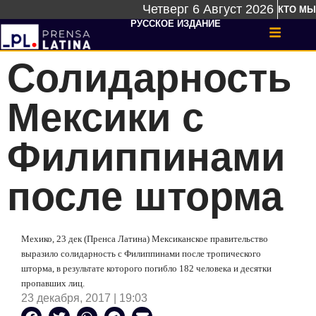
Четверг 6 Август 2026
КТО МЫ
РУССКОЕ ИЗДАНИЕ
Солидарность
Мексики с
Филиппинами
после шторма
Мехико, 23 дек (Пренса Латина) Мексиканское правительство
выразило солидарность с Филиппинами после тропического
шторма, в результате которого погибло 182 человека и десятки
пропавших лиц.
23 декабря, 2017 | 19:03