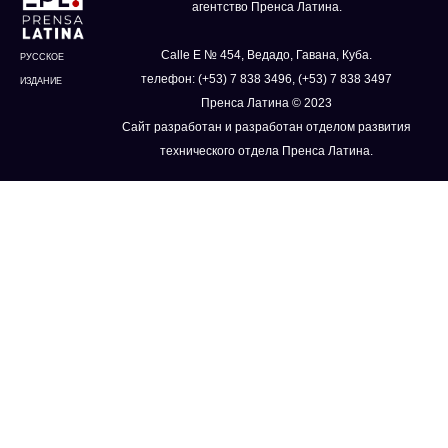
агентство Пренса Латина.
Calle E № 454, Ведадо, Гавана, Куба.
РУССКОЕ
телефон: (+53) 7 838 3496, (+53) 7 838 3497
ИЗДАНИЕ
Пренса Латина © 2023
Сайт разработан и разработан отделом развития
технического отдела Пренса Латина.