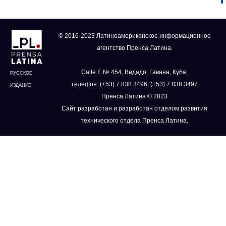
© 2016-2023 Латиноамериканское информационное
агентство Пренса Латина.
Calle E № 454, Ведадо, Гавана, Куба.
РУССКОЕ
телефон: (+53) 7 838 3496, (+53) 7 838 3497
ИЗДАНИЕ
Пренса Латина © 2023
Сайт разработан и разработан отделом развития
технического отдела Пренса Латина.