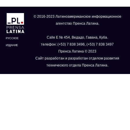
© 2016-2023 Латиноамериканское информационное
агентство Пренса Латина.
Calle E № 454, Ведадо, Гавана, Куба.
РУССКОЕ
телефон: (+53) 7 838 3496, (+53) 7 838 3497
ИЗДАНИЕ
Пренса Латина © 2023
Сайт разработан и разработан отделом развития
технического отдела Пренса Латина.