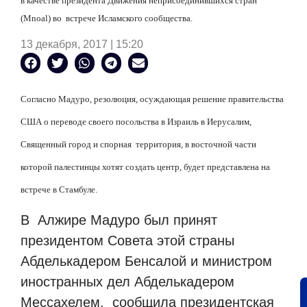
в качестве президента Движения неприсоединившихся стран
(Mnoal) во
встрече Исламского сообщества.
13 декабря, 2017 | 15:20
Согласно Мадуро, резолюция, осуждающая решение правительства
США о переводе своего посольства в Израиль в Иерусалим,
Священный город и спорная
территория, в восточной части
которой палестинцы хотят создать центр, будет представлена
на
встрече в Стамбуле.
В
Алжире Мадуро был принят
президентом Совета этой страны
Абделькадером Бенсалой и министром
иностранных дел Абделькадером
Мессахелем,
сообщила президентская