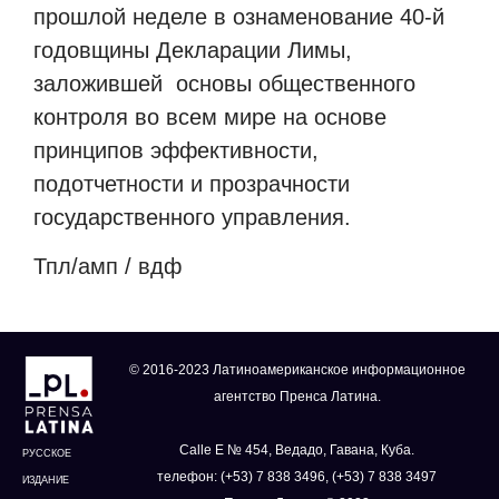
прошлой неделе в ознаменование 40-й
годовщины Декларации Лимы,
заложившей основы общественного
контроля во всем мире на основе
принципов эффективности,
подотчетности и прозрачности
государственного управления.
Тпл/амп / вдф
© 2016-2023 Латиноамериканское информационное
агентство Пренса Латина.
Calle E № 454, Ведадо, Гавана, Куба.
РУССКОЕ
телефон: (+53) 7 838 3496, (+53) 7 838 3497
ИЗДАНИЕ