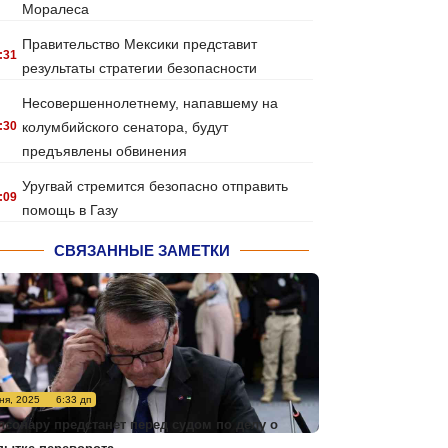
Моралеса
Правительство Мексики представит
:31
результаты стратегии безопасности
Несовершеннолетнему, напавшему на
:30
колумбийского сенатора, будут
предъявлены обвинения
Уругвай стремится безопасно отправить
:09
помощь в Газу
СВЯЗАННЫЕ ЗАМЕТКИ
ня, 2025
6:33 дп
лсонару предстанет перед судом по делу о