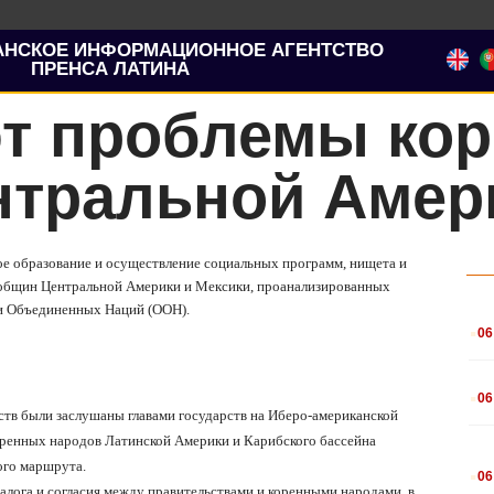
АНСКОЕ ИНФОРМАЦИОННОЕ АГЕНТСТВО
ПРЕНСА ЛАТИНА
т проблемы ко
нтральной Амер
ое образование и осуществление социальных программ, нищета и
 общин Центральной Америки и Мексики, проанализированных
ии Объединенных Наций (ООН).
.
06
.
06
ьств были заслушаны главами государств на Иберо-американской
коренных народов Латинской Америки и Карибского бассейна
.
ого маршрута.
06
иалога и согласия между правительствами и коренными народами, в