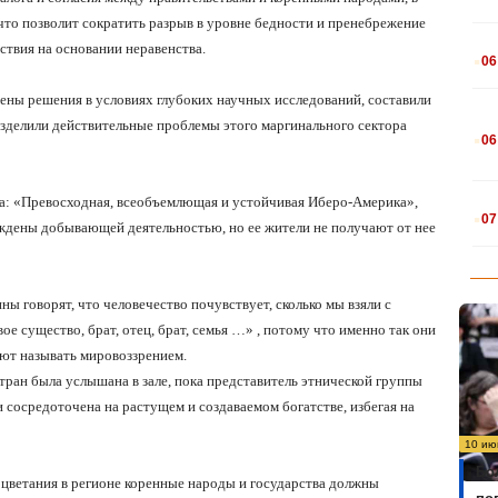
что позволит сократить разрыв в уровне бедности и пренебрежение
.
ствия на основании неравенства.
06
ны решения в условиях глубоких научных исследований, составили
.
азделили действительные проблемы этого маргинального сектора
06
.
а: «Превосходная, всеобъемлющая и устойчивая Иберо-Америка»,
07
еждены добывающей деятельностью, но ее жители не получают от нее
ы говорят, что человечество почувствует, сколько мы взяли с
ое существо, брат, отец, брат, семья …»
, потому что именно так они
ют называть мировоззрением.
ран была услышана в зале, пока представитель этнической группы
и сосредоточена на растущем и создаваемом богатстве, избегая на
10 ию
Бо
оцветания в регионе коренные народы и государства должны