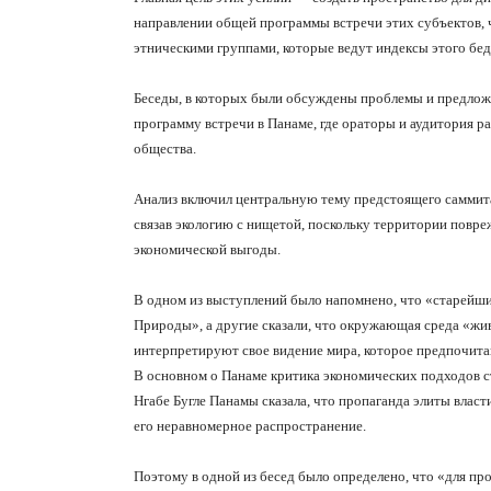
направлении общей программы встречи этих субъектов, 
этническими группами, которые ведут индексы этого бед
Беседы, в которых были обсуждены проблемы и предложе
программу встречи в Панаме, где ораторы и аудитория р
общества.
Анализ включил центральную тему предстоящего саммит
связав экологию с нищетой, поскольку территории повр
экономической выгоды.
В одном из выступлений было напомнено, что «старейшин
Природы», а другие сказали, что окружающая среда «жив
интерпретируют свое видение мира, которое предпочита
В основном о Панаме критика экономических подходов ст
Нгабе Бугле Панамы сказала, что пропаганда элиты власт
его неравномерное распространение.
Поэтому в одной из бесед было определено, что «для пр