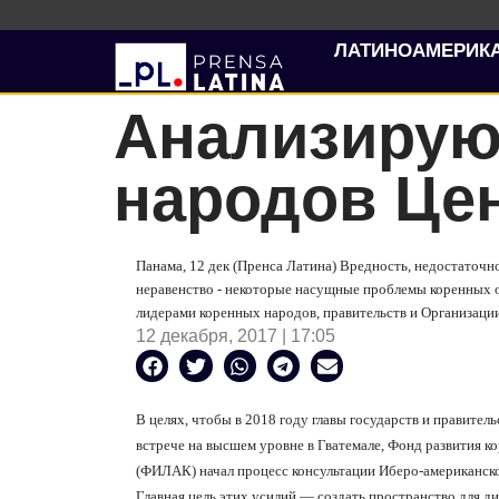
ЛАТИНОАМЕРИК
Анализирую
народов Це
Панама, 12 дек (Пренса Латина) Вредность, недостаточн
неравенство - некоторые насущные проблемы коренных
лидерами коренных народов, правительств и Организац
12 декабря, 2017 | 17:05
В целях, чтобы в 2018 году главы государств и правител
встрече на высшем уровне в Гватемале, Фонд развития 
(ФИЛАК) начал процесс
консультации Иберо-американск
Главная цель этих усилий — создать пространство для д