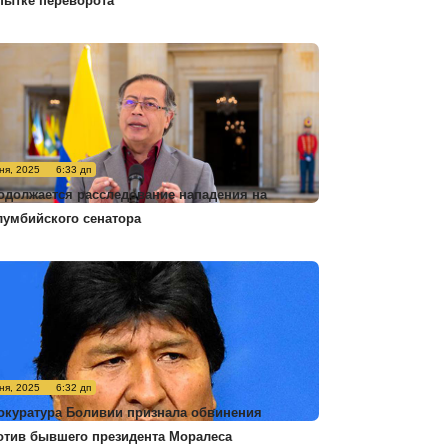
пытке переворота
ня, 2025
6:33 дп
одолжается расследование нападения на
лумбийского сенатора
ня, 2025
6:32 дп
окуратура Боливии признала обвинения
отив бывшего президента Моралеса