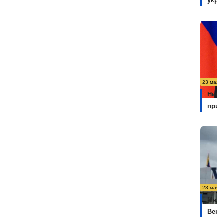
ук
23 ма
Ни
пр
23 ма
Ме
Ве