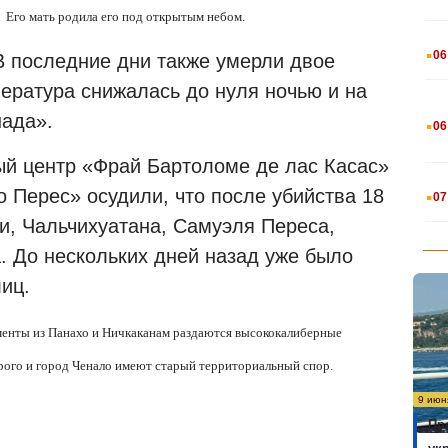
.
Его мать родила его под открытым небом.
.
06
В последние дни также умерли двое
пература снижалась до нуля ночью и на
.
нада».
06
й центр «Фрай Бартоломе де лас Касас»
.
 Перес» осудили, что после убийства 18
07
и, Чальчихуатана, Самуэля Переса,
. До нескольких дней назад уже было
иц.
менты из Панахо и Ничкаканам раздаются высококалиберные
орого и город Ченало имеют старый территориальный спор.
9 июн
Пр