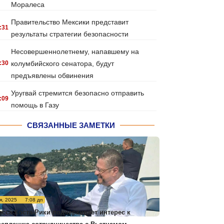
Моралеса
Правительство Мексики представит
:31
результаты стратегии безопасности
Несовершеннолетнему, напавшему на
:30
колумбийского сенатора, будут
предъявлены обвинения
Уругвай стремится безопасно отправить
:09
помощь в Газу
СВЯЗАННЫЕ ЗАМЕТКИ
я, 2025
7:08 дп
есса Коста-Рики подчеркивает интерес к