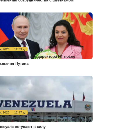
реплению сотрудничества с Вьетнамом
я, 2025
12:53 дп
карагуа поздравила директора RT после
изнания Путина
я, 2025
12:47 дп
ры по обеспечению безопасности выборов в
несуэле вступают в силу