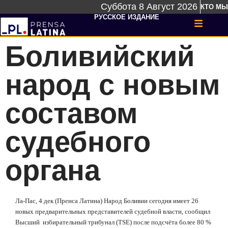
Суббота 8 Август 2026
КТО МЫ
РУССКОЕ ИЗДАНИЕ
Боливийский
народ с новым
составом
судебного
органа
Ла-Пас, 4 дек (Пренса Латина) Народ Боливии сегодня имеет 26
новых предварительных представителей судебной власти, сообщил
Высший
избирательный трибунал (
TSE
) после подсчёта более 80 %