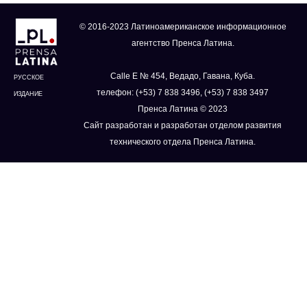
© 2016-2023 Латиноамериканское информационное
агентство Пренса Латина.
Calle E № 454, Ведадо, Гавана, Куба.
РУССКОЕ
телефон: (+53) 7 838 3496, (+53) 7 838 3497
ИЗДАНИЕ
Пренса Латина © 2023
Сайт разработан и разработан отделом развития
технического отдела Пренса Латина.