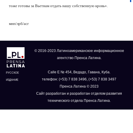
тоже готовы за Вьетнам отдать нашу собственную кровь».
мнп/лрб/асг
© 2016-2023 Латиноамериканское информационное
агентство Пренса Латина.
Calle E № 454, Ведадо, Гавана, Куба.
РУССКОЕ
телефон: (+53) 7 838 3496, (+53) 7 838 3497
ИЗДАНИЕ
Пренса Латина © 2023
Сайт разработан и разработан отделом развития
технического отдела Пренса Латина.