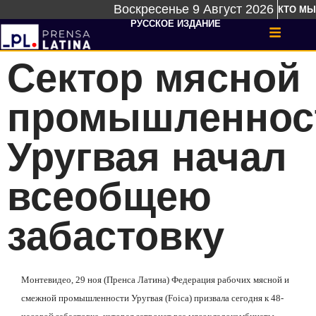
Воскресенье 9 Август 2026
КТО МЫ
РУССКОЕ ИЗДАНИЕ
Сектор мясной
промышленнос
Уругвая начал
всеобщею
забастовку
Монтевидео, 29 ноя (Пренса Латина) Федерация рабочих мясной и
смежной промышленности Уругвая (Foica) призвала сегодня к 48-