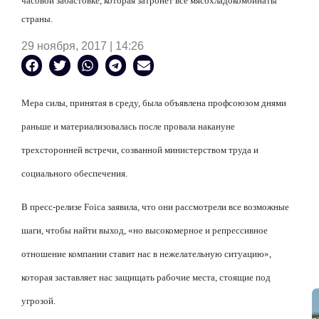
часовой забастовке, которая затронет все мясохладокомбинаты
страны.
29 ноября, 2017 | 14:26
Мера силы, принятая в среду, была объявлена
профсоюзом днями
раньше и материализовалась после провала накануне
трехсторонней встречи, созванной министерством труда и
социального обеспечения.
В пресс-релизе Foica заявила, что они рассмотрели все возможные
шаги, чтобы найти выход, «но высокомерное и репрессивное
отношение компании ставит нас в нежелательную ситуацию»,
которая заставляет нас защищать рабочие места, стоящие под
угрозой.