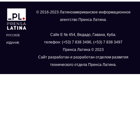
© 2016-2023 Латиноамериканское информационное
агентство Пренса Латина.
Calle E № 454, Ведадо, Гавана, Куба.
РУССКОЕ
телефон: (+53) 7 838 3496, (+53) 7 838 3497
ИЗДАНИЕ
Пренса Латина © 2023
Сайт разработан и разработан отделом развития
технического отдела Пренса Латина.