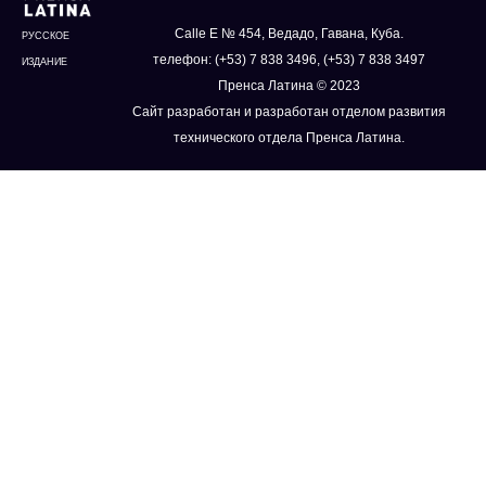
Calle E № 454, Ведадо, Гавана, Куба.
РУССКОЕ
телефон: (+53) 7 838 3496, (+53) 7 838 3497
ИЗДАНИЕ
Пренса Латина © 2023
Сайт разработан и разработан отделом развития
технического отдела Пренса Латина.