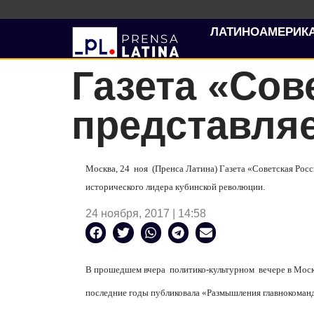
ЛАТИНОАМЕРИК
Газета «Сов
представляе
Москва, 24
ноя
(Пренса Латина) Газета «Советская Росс
исторического лидера кубинской революции.
24 ноября, 2017 | 14:58
В прошедшем вчера
политико-культурном
вечере в Мос
последние годы публиковала «Размышления главнокоманд