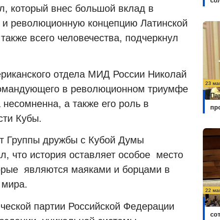
со
, который внес большой вклад в
 и революционную концепцию Латинской
 также всего человечества, подчеркнул
ериканского отдела МИД России Николай
23 ма
командующего в революционном триумфе
Па
 несомненна, а также его роль в
пр
сти Кубы.
т Группы дружбы с Кубой Думы
ал, что история оставляет особое
место
торые
являются маяками и борцами в
 мира.
22 ма
Ку
ческой партии Российской Федерации
со