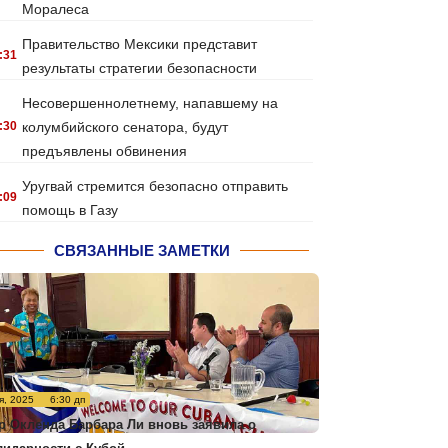
Моралеса
Правительство Мексики представит
:31
результаты стратегии безопасности
Несовершеннолетнему, напавшему на
:30
колумбийского сенатора, будут
предъявлены обвинения
Уругвай стремится безопасно отправить
:09
помощь в Газу
СВЯЗАННЫЕ ЗАМЕТКИ
я, 2025
6:30 дп
р Окленда Барбара Ли вновь заявила о