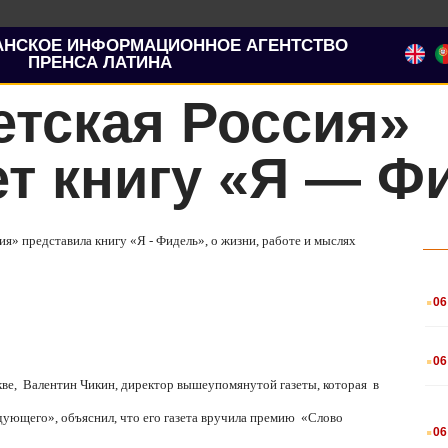
АНСКОЕ ИНФОРМАЦИОННОЕ АГЕНТСТВО
ПРЕНСА ЛАТИНА
етская Россия»
т книгу «Я — Ф
ия» представила книгу «Я - Фидель», о жизни, работе и мыслях
.
06
.
06
кве,
Валентин Чикин, директор вышеупомянутой газеты, которая
в
.
ующего», объяснил, что его газета вручила премию
«Слово
06