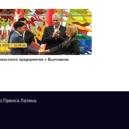
я, 2025
11:59 пп
езидент Кубы подчеркивает создание
вместного предприятия с Вьетнамом
о Пренса Латина.