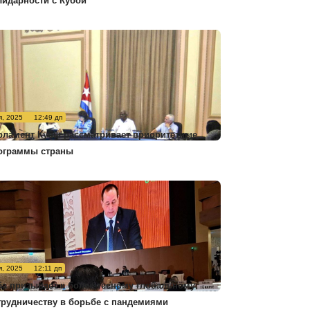
лидарности с Кубой
я, 2025
12:49 дп
рламент Кубы рассматривает приоритетные
ограммы страны
я, 2025
12:11 дп
ба призывает к более тесному глобальному
трудничеству в борьбе с пандемиями