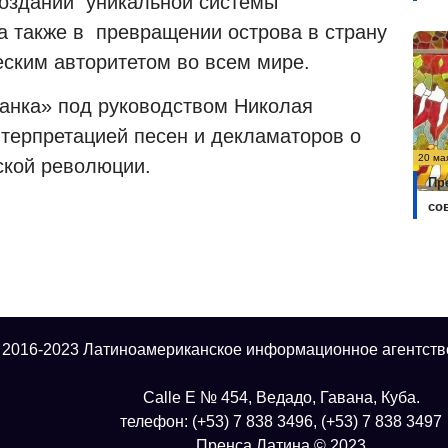
создании
уникальной системы
а также в
превращении острова в страну
ским авторитетом во всем мире.
ганка» под руководством Николая
терпретацией песен и декламаторов о
20 ма
ской революции.
Пр
со
 2016-2023 Латиноамериканское информационное агентств
Calle E № 454, Ведадо, Гавана, Куба.
телефон: (+53) 7 838 3496, (+53) 7 838 3497
Пренса Латина © 2023