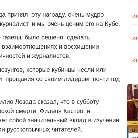
.
гда принял
эту награду, очень мудро
06
урналист, и мы очень ценим его на Кубе.
.
р газеты, было решено
сделать
06
о взаимоотношениях и восхищении
ичностей и журналистов.
.
07
лозунгов, которые кубинцы несли или
ии
прощания со своим лидером
почти год
илио Лозада сказал, что в субботу
еской смерти
Фиделя Кастро, и
ет собой значительный вклад в изучение
5 июн
и русскоязычных читателей.
Мэ