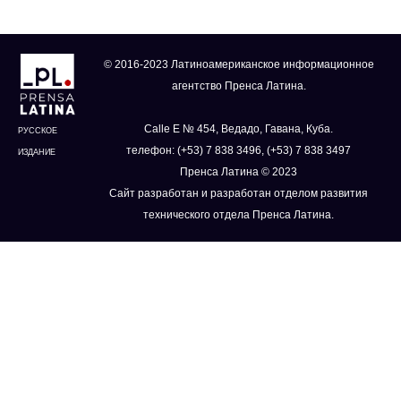
© 2016-2023 Латиноамериканское информационное
агентство Пренса Латина.
Calle E № 454, Ведадо, Гавана, Куба.
РУССКОЕ
телефон: (+53) 7 838 3496, (+53) 7 838 3497
ИЗДАНИЕ
Пренса Латина © 2023
Сайт разработан и разработан отделом развития
технического отдела Пренса Латина.