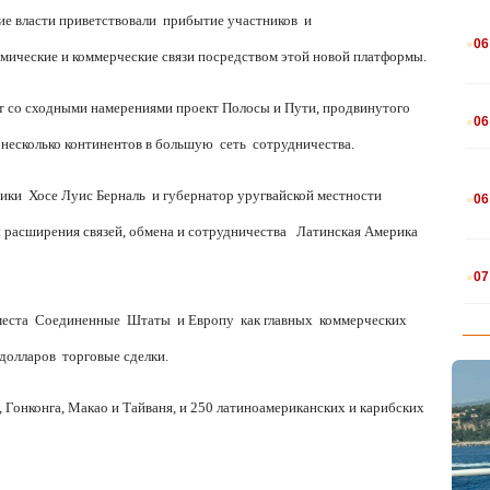
ие власти приветствовали
прибытие участников
и
.
06
мические и коммерческие связи посредством этой новой платформы.
.
ет со сходными намерениями проект Полосы и Пути, продвинутого
06
несколько континентов в большую
сеть
сотрудничества.
.
сики
Хосе Луис Берналь
и губернатор уругвайской местности
06
 расширения связей, обмена и сотрудничества
Латинская Америка
.
07
места
Соединенные
Штаты
и Европу
как главных
коммерческих
 долларов
торговые сделки.
 Гонконга, Макао и Тайваня, и 250 латиноамериканских и карибских