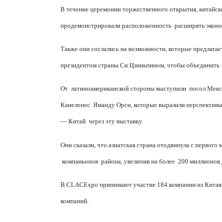
В течение церемонии торжественного открытия, китайск
продемонстрировали расположенность
расширять эконо
Также они сослались на возможности, которые предлага
президентом страны
Си Цзиньпин
ом, чтобы объединить
От
латиноамериканской стороны выступили
посол Мек
Канелонес
Яманду Орси, которые выразили перспективы
— Китай
через эту выставку.
Они сказали, что азиатская страна отодвинула с первого 
компаньонов
района, увеличив на более
200 миллионов
В
CLAC
Expo
принимают участие 184 компании из Китая,
компаний.