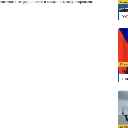
спективах сотрудничества и вложения между сторонами.
9 июн
Пр
ук
23 ма
Ни
пр
23 ма