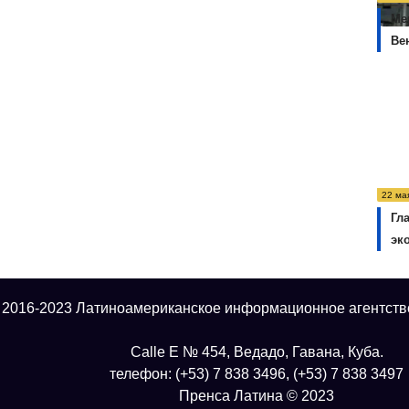
Ме
Ве
22 ма
Гл
эк
 2016-2023 Латиноамериканское информационное агентств
Calle E № 454, Ведадо, Гавана, Куба.
телефон: (+53) 7 838 3496, (+53) 7 838 3497
Пренса Латина © 2023