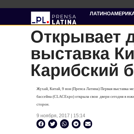
ЛАТИНОАМЕРИК
Открывает 
выставка Ки
Карибский 
Жухай, Китай, 9 ноя (Пренса Латина) Первая выставка 
бассейна (
CLAC
Expo
) открыла свои
двери сегодня в юж
сторон.
9 ноября, 2017 | 15:14