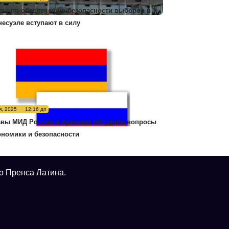
ры по обеспечению безопасности выборов в
несуэле вступают в силу
я, 2025
12:16 дп
авы МИД России и Армении обсудили вопросы
ономики и безопасности
о Пренса Латина.