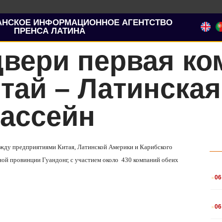
АНСКОЕ ИНФОРМАЦИОННОЕ АГЕНТСТВО
ПРЕНСА ЛАТИНА
двери первая ко
тай – Латинская
бассейн
между предприятиями Китая, Латинской Америки и Карибского
ной провинции Гуандонг, с участием около
430 компаний обеих
.
06
.
06