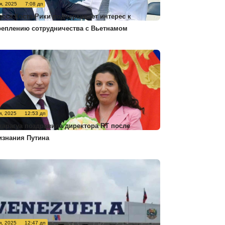
я, 2025
7:08 дп
есса Коста-Рики подчеркивает интерес к
реплению сотрудничества с Вьетнамом
я, 2025
12:53 дп
карагуа поздравила директора RT после
изнания Путина
я, 2025
12:47 дп