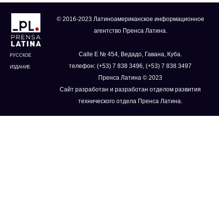
© 2016-2023 Латиноамериканское информационное
агентство Пренса Латина.
Calle E № 454, Ведадо, Гавана, Куба.
РУССКОЕ
телефон: (+53) 7 838 3496, (+53) 7 838 3497
ИЗДАНИЕ
Пренса Латина © 2023
Сайт разработан и разработан отделом развития
технического отдела Пренса Латина.