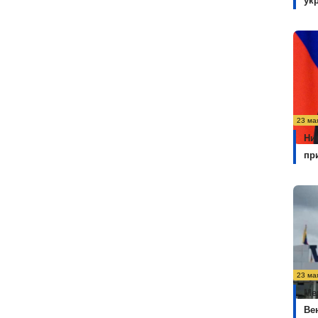
ук
23 ма
Ни
пр
23 ма
Ме
Ве