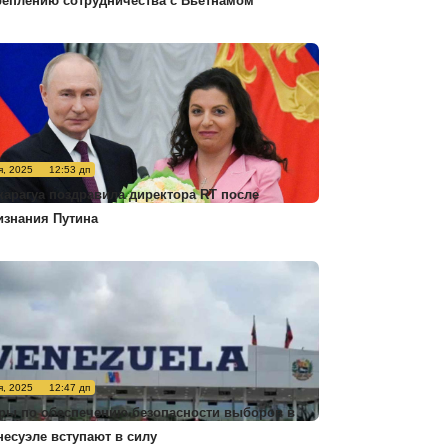
реплению сотрудничества с Вьетнамом
я, 2025
12:53 дп
карагуа поздравила директора RT после
изнания Путина
я, 2025
12:47 дп
ры по обеспечению безопасности выборов в
несуэле вступают в силу