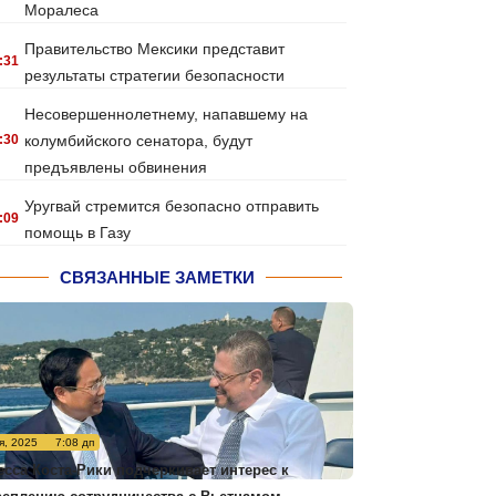
Моралеса
Правительство Мексики представит
:31
результаты стратегии безопасности
Несовершеннолетнему, напавшему на
:30
колумбийского сенатора, будут
предъявлены обвинения
Уругвай стремится безопасно отправить
:09
помощь в Газу
СВЯЗАННЫЕ ЗАМЕТКИ
я, 2025
7:08 дп
есса Коста-Рики подчеркивает интерес к