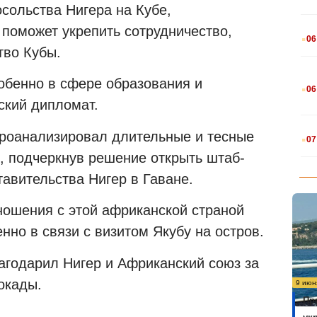
осольства Нигера на Кубе,
.
 поможет укрепить сотрудничество,
06
тво Кубы.
.
собенно в сфере образования и
06
ский дипломат.
.
проанализировал длительные и тесные
07
 подчеркнув решение открыть штаб-
авительства Нигер в Гаване.
ношения с этой африканской страной
нно в связи с визитом Якубу на остров.
агодарил Нигер и Африканский союз за
окады.
9 июн
Пр